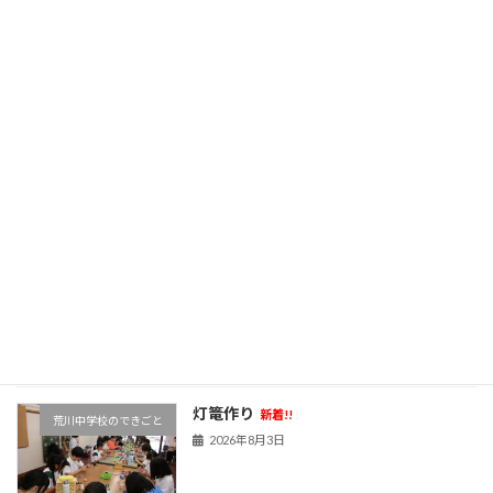
保護者ページ（準備中）
旧HPはこちら！
最近の投稿
ジュニア議会ワークショップ
新着!!
荒川中学校のできごと
2026年8月6日
灯篭作り
新着!!
荒川中学校のできごと
2026年8月3日