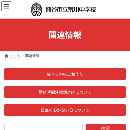
コ
ナ
ン
ビ
テ
ゲ
ン
ー
ツ
シ
へ
ョ
関連情報
ス
ン
キ
に
ッ
移
プ
動
ホーム
関連情報
生きる力の土台作り
勤務時間外電話対応について
日直をおかない日について
検索