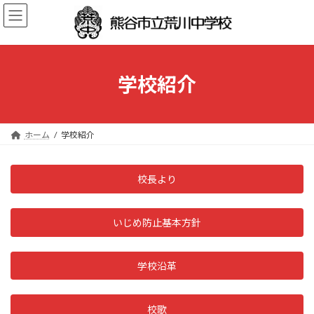
コ
ナ
ン
ビ
テ
ゲ
ン
ー
ツ
シ
へ
ョ
学校紹介
ス
ン
キ
に
ッ
移
プ
動
ホーム
学校紹介
校長より
いじめ防止基本方針
学校沿革
校歌