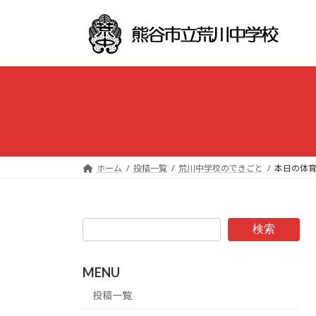
コ
ナ
ン
ビ
テ
ゲ
ン
ー
ツ
シ
へ
ョ
ス
ン
キ
に
ッ
移
プ
動
ホーム
投稿一覧
荒川中学校のできごと
本日の体
検索
MENU
投稿一覧