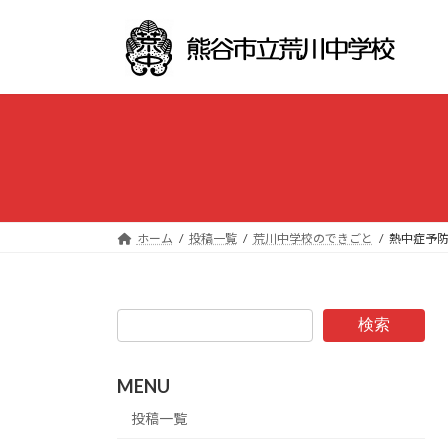
コ
ナ
ン
ビ
テ
ゲ
ン
ー
ツ
シ
へ
ョ
ス
ン
キ
に
ッ
移
プ
動
ホーム
投稿一覧
荒川中学校のできごと
熱中症予
検索
MENU
投稿一覧