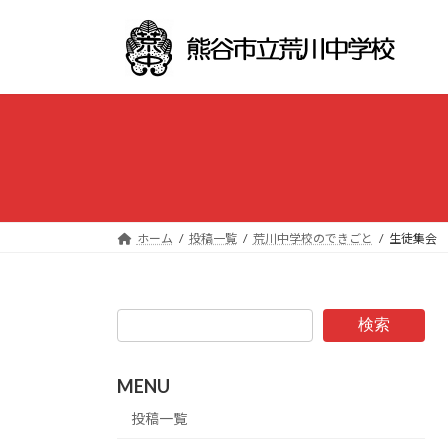
コ
ナ
ン
ビ
テ
ゲ
ン
ー
ツ
シ
へ
ョ
ス
ン
キ
に
ッ
移
プ
動
ホーム
投稿一覧
荒川中学校のできごと
生徒集会
検索
MENU
投稿一覧